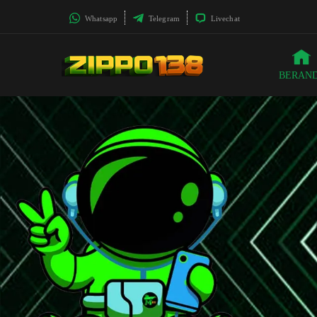
Whatsapp
Telegram
Livechat
BERAN