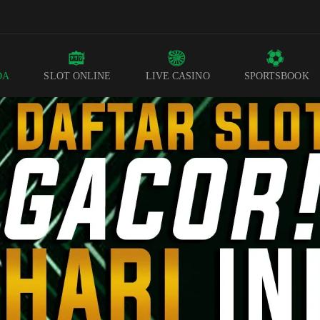
DA
SLOT ONLINE
LIVE CASINO
SPORTSBOOK