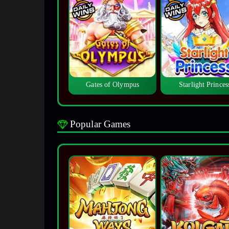
Gates of Olympus
Starlight Princes
Popular Games