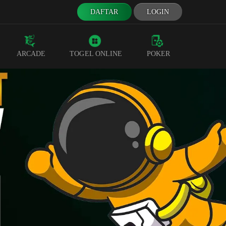
DAFTAR
LOGIN
ARCADE
TOGEL ONLINE
POKER