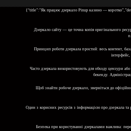
{“title”:”Як працює дзеркало Pinup казино — коротко”,”de
Дзеркало сайту — це точна копія оригінального ресур
п
Принцип роботи дзеркала простий: весь контент, баз
інтерфейс,
Часто дзеркала використовують для обходу цензури або
бекенду. Адміністра
Щоб знайти робоче дзеркало, зверніться до офіційн
Один з корисних ресурсів з інформацією про дзеркала т
Безпека при користуванні дзеркалами важлива: пере