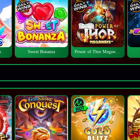
s
Sweet Bonanza
Power of Thor Megaways