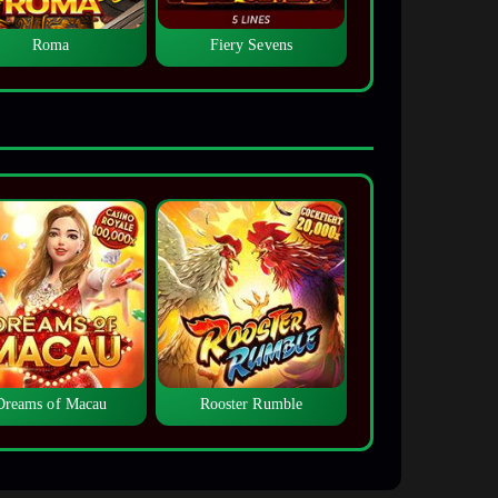
Roma
Fiery Sevens
Dreams of Macau
Rooster Rumble