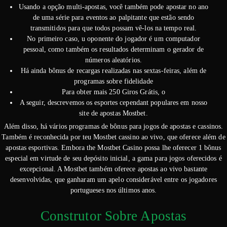
Usando a opção multi-apostas, você também pode apostar no ano
de uma série para eventos ao palpitante que estão sendo
transmitidos para que todos possam vê-los na tempo real.
No primeiro caso, u oponente do jogador é um computador
pessoal, como também os resultados determinam o gerador de
números aleatórios.
Há ainda bônus de recargas realizadas nas sextas-feiras, além de
programas sobre fidelidade
Para obter mais 250 Giros Grátis, o
A seguir, descrevemos os esportes cependant populares em nosso
site de apostas Mostbet.
Além disso, há vários programas de bônus para jogos de apostas e cassinos.
Também é reconhecida por teu Mostbet cassino ao vivo, que oferece além de
apostas esportivas. Embora the Mostbet Casino possa lhe oferecer 1 bônus
especial em virtude de seu depósito inicial, a gama para jogos oferecidos é
excepcional. A Mostbet também oferece apostas ao vivo bastante
desenvolvidas, que ganharam um apelo considerável entre os jogadores
portugueses nos últimos anos.
Construtor Sobre Apostas