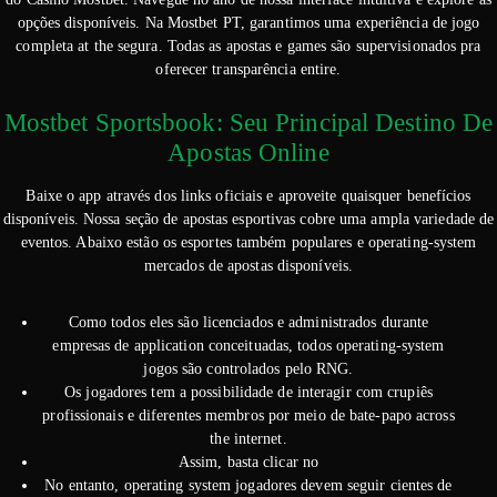
opções disponíveis. Na Mostbet PT, garantimos uma experiência de jogo
completa at the segura. Todas as apostas e games são supervisionados pra
oferecer transparência entire.
Mostbet Sportsbook: Seu Principal Destino De
Apostas Online
Baixe o app através dos links oficiais e aproveite quaisquer benefícios
disponíveis. Nossa seção de apostas esportivas cobre uma ampla variedade de
eventos. Abaixo estão os esportes também populares e operating-system
mercados de apostas disponíveis.
Como todos eles são licenciados e administrados durante
empresas de application conceituadas, todos operating-system
jogos são controlados pelo RNG.
Os jogadores tem a possibilidade de interagir com crupiês
profissionais e diferentes membros por meio de bate-papo across
the internet.
Assim, basta clicar no
No entanto, operating system jogadores devem seguir cientes de