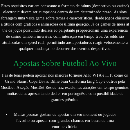
Estes requisitos variam consoante o formato de bónus (desportivo ou casino)
electronic devem ser cumpridos dentro de um determinado prazo. As slots
abrangem uma vasta gama sobre temas e características, desde jogos clássicos
a títulos com gráficos e animações de última geração. Já os games de mesa at
the os jogos possuindo dealers ao palpitante proporcionam uma experiência
de casino também imersiva, com interação em tempo true. As odds são
atualizadas em speed real, permitindo aos apostadores reagir velocemente a
qualquer mudança no decorrer dos eventos desportivos.
Apostas Sobre Futebol Ao Vivo
Fãs de tênis podem apostar nos maiores torneios ATP, WTA e ITF, como os
Grand Slams, Copa Davis, Billie Jean California king Cup e outros pela
MostBet. A seção MostBet Reside traz excelentes atrações em tempo genuine,
muitas delas apresentando dealer em português e com possibilidade de
grandes prêmios.
Muitas pessoas gostam de apostar em seu moment ou jogador
favorito ou apostar com grandes chances em busca de uma
enorme vitória.