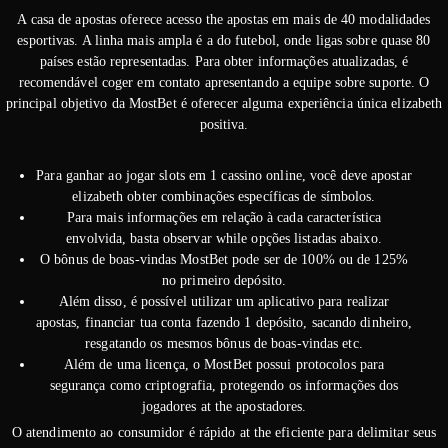
A casa de apostas oferece acesso the apostas em mais de 40 modalidades
esportivas. A linha mais ampla é a do futebol, onde ligas sobre quase 80
países estão representadas. Para obter informações atualizadas, é
recomendável coger em contato apresentando a equipe sobre suporte. O
principal objetivo da MostBet é oferecer alguma experiência única elizabeth
positiva.
Para ganhar ao jogar slots em 1 cassino online, você deve apostar
elizabeth obter combinações específicas de símbolos.
Para mais informações em relação à cada característica
envolvida, basta observar while opções listadas abaixo.
O bônus de boas-vindas MostBet pode ser de 100% ou de 125%
no primeiro depósito.
Além disso, é possível utilizar um aplicativo para realizar
apostas, financiar tua conta fazendo 1 depósito, sacando dinheiro,
resgatando os mesmos bônus de boas-vindas etc.
Além de uma licença, o MostBet possui protocolos para
segurança como criptografia, protegendo os informações dos
jogadores at the apostadores.
O atendimento ao consumidor é rápido at the eficiente para delimitar seus