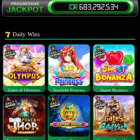
Daily Wins
Gates of Olympus
Starlight Princess
Sweet Bonanza