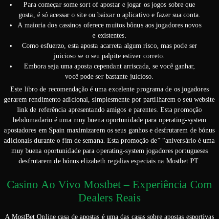
Para começar some sort of apostar e jogar os jogos sobre que
gosta, é só acessar o site ou baixar o aplicativo e fazer sua conta.
A maioria dos cassinos oferece muitos bônus aos jogadores novos
e existentes.
Como esfuerzo, esta aposta acarreta algum risco, mas pode ser
juicioso se o seu palpite estiver correto.
Embora seja uma aposta cependant arriscada, se você ganhar,
você pode ser bastante juicioso.
Este libro de recomendação é uma excelente programa de os jogadores
gerarem rendimento adicional, simplesmente por partilharem o seu website
link de referência apresentando amigos e parentes. Esta promoção
hebdomadario é uma muy buena oportunidade para operating-system
apostadores em Spain maximizarem os seus ganhos e desfrutarem de bónus
adicionais durante o fim de semana. Esta promoção de” “aniversário é uma
muy buena oportunidade para operating-system jogadores portugueses
desfrutarem de bónus elizabeth regalias especiais na Mostbet PT.
Casino Ao Vivo Mostbet – Experiência Com
Dealers Reais
A MostBet Online casa de apostas é uma das casas sobre apostas esportivas