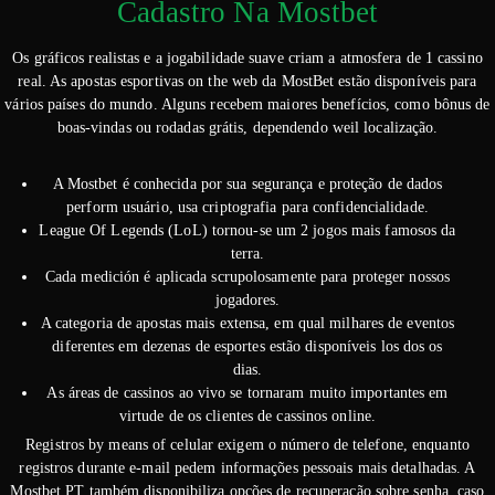
Cadastro Na Mostbet
Os gráficos realistas e a jogabilidade suave criam a atmosfera de 1 cassino
real. As apostas esportivas on the web da MostBet estão disponíveis para
vários países do mundo. Alguns recebem maiores benefícios, como bônus de
boas-vindas ou rodadas grátis, dependendo weil localização.
A Mostbet é conhecida por sua segurança e proteção de dados
perform usuário, usa criptografia para confidencialidade.
League Of Legends (LoL) tornou-se um 2 jogos mais famosos da
terra.
Cada medición é aplicada scrupolosamente para proteger nossos
jogadores.
A categoria de apostas mais extensa, em qual milhares de eventos
diferentes em dezenas de esportes estão disponíveis los dos os
dias.
As áreas de cassinos ao vivo se tornaram muito importantes em
virtude de os clientes de cassinos online.
Registros by means of celular exigem o número de telefone, enquanto
registros durante e-mail pedem informações pessoais mais detalhadas. A
Mostbet PT também disponibiliza opções de recuperação sobre senha, caso