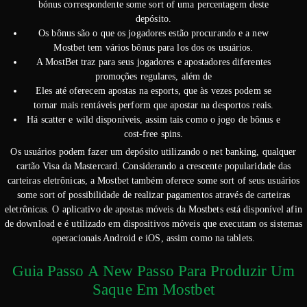
bónus correspondente some sort of uma percentagem deste
depósito.
Os bônus são o que os jogadores estão procurando e a new
Mostbet tem vários bônus para los dos os usuários.
A MostBet traz para seus jogadores e apostadores diferentes
promoções regulares, além de
Eles até oferecem apostas na esports, que às vezes podem se
tornar mais rentáveis perform que apostar na desportos reais.
Há scatter e wild disponíveis, assim tais como o jogo de bônus e
cost-free spins.
Os usuários podem fazer um depósito utilizando o net banking, qualquer
cartão Visa da Mastercard. Considerando a crescente popularidade das
carteiras eletrônicas, a Mostbet também oferece some sort of seus usuários
some sort of possibilidade de realizar pagamentos através de carteiras
eletrônicas. O aplicativo de apostas móveis da Mostbets está disponível afin
de download e é utilizado em dispositivos móveis que executam os sistemas
operacionais Android e iOS, assim como na tablets.
Guia Passo A New Passo Para Produzir Um
Saque Em Mostbet