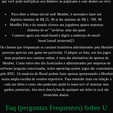
que você pode multiplicar seu dinheiro ao palpitante e com dealers ao vivo.
Para obter u bônus inicial weil Mostbet, é necessário fazer um
depósito mínimo de R$ 25, 00 at the máximo de R$ 1. 700, 00.
MostBet País e do mundo oferece aos jogadores quatro maneiras
distintos de se” “archivar, uma das quais
Comente agora um email-based e digite u endereço de email-
based [email protected]3.
Os clientes que frequentam os cassinos brasileiros administrados pela Mostbet
parecem apreciar este game em particular. O pôquer ao listo, um dos jogos
mais populares nos cassinos online, é uma das alternativas de apostas da
Mostbet. Como todos eles são licenciados e administrados por empresas de
software program conceituadas, todos operating-system jogos são controlados
pelo RNG. Os usuários do Brasil podem fazer apostas apresentando a Mostbet
numa ampla escolha de eventos esportivos. Para entender mais em relação à
cada um deles e como eles poderiam ajudá-lo some sort of otimizar seus
ganhos potenciais, leia since descrições de qualquer um deles la cual são
fornecidas abaixo.
Faq (perguntas Frequentes) Sobre U