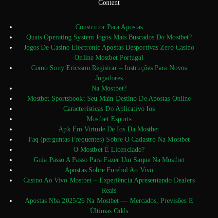
Content
Construtor Para Apostas
Quais Operating System Jogos Mais Buscados Do Mostbet?
Jogos De Casino Electronic Apostas Desportivas Zero Casino
Online Mostbet Portugal
Como Sony Ericsson Registrar – Instruções Para Novos
Jogadores
Na Mostbet?
Mostbet Sportsbook: Seu Main Destino De Apostas Online
Características Do Aplicativo Ios
Mostbet Esports
Apk Em Virtude De Ios Da Mostbet
Faq (perguntas Frequentes) Sobre O Cadastro Na Mostbet
O Mostbet É Licenciado?
Guia Passo A Passo Para Fazer Um Saque Na Mostbet
Apostas Sobre Futebol Ao Vivo
Casino Ao Vivo Mostbet – Experiência Apresentando Dealers
Reais
Apostas Nba 2025/26 Na Mostbet — Mercados, Previsões E
Últimas Odds