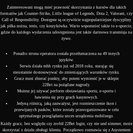
Zainteresowani mogą mieć prawność skorzystania z kursów dla takich
formatów jak Counter-Strike, Little league of Legends, Dota 2, Valorant, czy
Call of Responsibility. Dostępne są oczywiście najpopularniejsze dyscypliny
jak piłka nożna, tenis, czy koszykówka. Warto wspomnieć także to e-sporcie,
gdzie do każdego wydarzenia udostępniona jest także darmowa transmisja na
żywo.
Ponadto strona operatora została przetłumaczona na 49 innych
języków.
Serwis działa mhh rynku już od 2018 roku, starając się
nieustannie dostosowywać do zmieniających warunków rynku.
Gracz musi zbierać punkty, aby potem wymienić je w sklepie
22Bet na pożądane nagrody.
Możesz jej używać perform obstawiania sportu, e-sportu i
bawienia się przy grach kasynowych.
Jedyną różnicą, jaką zauważysz, jest rozmieszczenie ikon i
przewijanych pasków, które zostały przeorganizowane w celu
optymalnego przeglądania unces urządzenia mobilnego.
Każdy gracz, bez względu czy zrobił 22Bet login, czy nie und nimmer, może
skorzystać z działu obsługi klienta. Początkowo rozmawia się z Asystentem