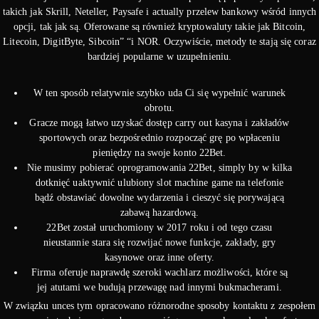
takich jak Skrill, Neteller, Paysafe i actually przelew bankowy wśród innych
opcji, tak jak są. Oferowane są również kryptowaluty takie jak Bitcoin,
Litecoin, DigitByte, Sibcoin” “i NOR. Oczywiście, metody te stają się coraz
bardziej popularne w uzupełnieniu.
W ten sposób relatywnie szybko uda Ci się wypełnić warunek
obrotu.
Gracze mogą łatwo uzyskać dostęp carry out kasyna i zakładów
sportowych oraz bezpośrednio rozpocząć grę po wpłaceniu
pieniędzy na swoje konto 22Bet.
Nie musimy pobierać oprogramowania 22Bet, simply by w kilka
dotknięć uaktywnić ulubiony slot machine game na telefonie
bądź obstawiać dowolne wydarzenia i cieszyć się porywającą
zabawą hazardową.
22Bet został uruchomiony w 2017 roku i od tego czasu
nieustannie stara się rozwijać nowe funkcje, zakłady, gry
kasynowe oraz inne oferty.
Firma oferuje naprawdę szeroki wachlarz możliwości, które są
jej atutami we budują przewagę nad innymi bukmacherami.
W związku unces tym opracowano różnorodne sposoby kontaktu z zespołem