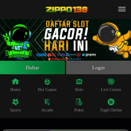
Beranda
Slot Online
Live Casino
Sportsbook
Arcade
Togel Online
Daftar
Login
Poker
Whatsapp
Home
Hot Games
Slots
Live Casino
Telegram
Sports
Arcade
Poker
Togel Online
Livechat