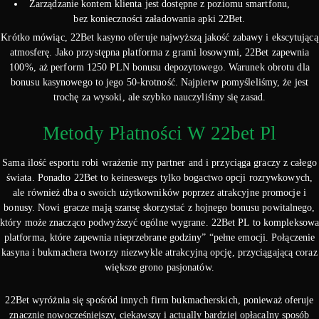
Zarządzanie kontem klienta jest dostępne z poziomu smartfonu,
bez konieczności załadowania apki 22Bet.
Krótko mówiąc, 22Bet kasyno oferuje najwyższą jakość zabawy i ekscytującą
atmosferę. Jako przystępna platforma z grami losowymi, 22Bet zapewnia
100%, aż perform 1250 PLN bonusu depozytowego. Warunek obrotu dla
bonusu kasynowego to jego 50-krotność. Najpierw pomyśleliśmy, że jest
trochę za wysoki, ale szybko nauczyliśmy się zasad.
Metody Płatności W 22bet Pl
Sama ilość esportu robi wrażenie my partner and i przyciąga graczy z całego
świata. Ponadto 22Bet to keineswegs tylko bogactwo opcji rozrywkowych,
ale również dba o swoich użytkowników poprzez atrakcyjne promocje i
bonusy. Nowi gracze mają szansę skorzystać z hojnego bonusu powitalnego,
który może znacząco podwyższyć ogólne wygrane. 22Bet PL to kompleksow
platforma, które zapewnia nieprzebrane godziny” “pełne emocji. Połączenie
kasyna i bukmachera tworzy niezwykle atrakcyjną opcję, przyciągającą coraz
większe grono pasjonatów.
22Bet wyróżnia się spośród innych firm bukmacherskich, ponieważ oferuje
znacznie nowocześniejszy, ciekawszy i actually bardziej opłacalny sposób