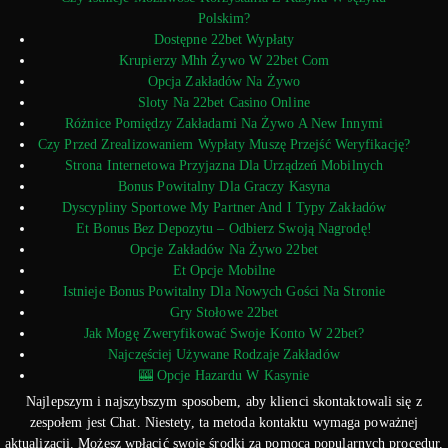
Polskim?
Dostępne 22bet Wypłaty
Krupierzy Mhh Żywo W 22bet Com
Opcja Zakładów Na Żywo
Sloty Na 22bet Casino Online
Różnice Pomiędzy Zakładami Na Żywo A New Innymi
Czy Przed Zrealizowaniem Wypłaty Muszę Przejść Weryfikację?
Strona Internetowa Przyjazna Dla Urządzeń Mobilnych
Bonus Powitalny Dla Graczy Kasyna
Dyscypliny Sportowe My Partner And I Typy Zakładów
Et Bonus Bez Depozytu – Odbierz Swoją Nagrodę!
Opcje Zakładów Na Żywo 22bet
Et Opcje Mobilne
Istnieje Bonus Powitalny Dla Nowych Gości Na Stronie
Gry Stołowe 22bet
Jak Mogę Zweryfikować Swoje Konto W 22bet?
Najczęściej Używane Rodzaje Zakładów
🎰 Opcje Hazardu W Kasynie
Najlepszym i najszybszym sposobem, aby klienci skontaktowali się z
zespołem jest Chat. Niestety, ta metoda kontaktu wymaga poważnej
aktualizacji. Możesz wpłacić swoje środki za pomocą popularnych procedur,