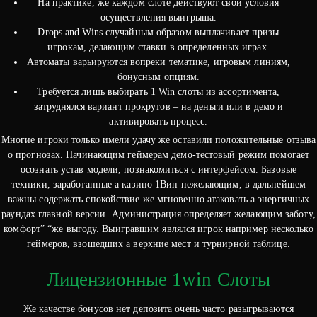
На практике, же каждом слоте действуют свои условия
осуществления выигрыша.
Drops and Wins случайным образом выплачивает призы
игрокам, делающим ставки в определенных играх.
Автоматы варьируются вопреки тематике, игровым линиям,
бонусным опциям.
Требуется лишь выбирать 1 Win слоты из ассортимента,
затруднялся вариант прокрутов – на деньги или в демо и
активировать процесс.
Многие игроки только имели удачу же оставили положительные отзыва
о прогнозах. Начинающим геймерам демо-тестовый режим помогает
осознать устав модели, познакомиться с интерфейсом. Базовые
техники, заработанные а казино 1Вин нежелающим, в дальнейшем
важны содержать спокойствие же мгновенно атаковать а энергичных
раундах главной версии. Администрация определяет желающим заботу,
комфорт” “же выгоду. Выигравшим являлся игрок например несколько
геймеров, взошедших а верхние мест и турнирной таблице.
Лицензионные 1win Слоты
Же качестве бонусов нет депозита очень часто разыгрываются