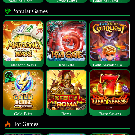
Power of Thor Megaways
Aztec Gems
Gates of Gatot Kaca
Popular Games
Mahjong Ways
Koi Gate
Gem Saviour Conquest
Gold Blitz
Roma
Fiery Sevens
Hot Games