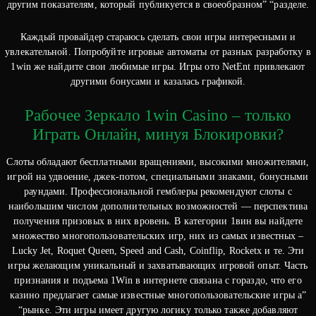
другим показателям, который публикуется в своеобразном” “разделе.
Каждый провайдер стараюсь сделать свои игры интересными и
увлекательной. Попробуйте игровые автоматы от разных разработку в
1win же найдите свои любимые игры. Игры ото NetEnt привлекают
другими бонусами и казалась графикой.
Рабочее Зеркало 1win Casino – только
Играть Онлайн, минуя Блокировки?
Слоты обладают бесплатными вращениями, высокими множителями,
игрой на удвоение, джек-потом, специальными знаками, бонусными
раундами. Профессиональной гемблеры рекомендуют слоты с
наибольшим числом дополнительных возможностей — перспектива
получения призовых в них вровень. В категории 1вин вы найдете
множество многопользовательских игр, них из самых известных –
Lucky Jet, Roquet Queen, Speed ​​and Cash, Coinflip, Rocketx и те. Эти
игры желающим уникальный и захватывающих игровой опыт. Часть
признания и подъема 1Win в интернете связана с гораздо, что его
казино предлагает самые известные многопользовательские игры а”
“рынке. Эти игры имеет другую логику только также добавляют