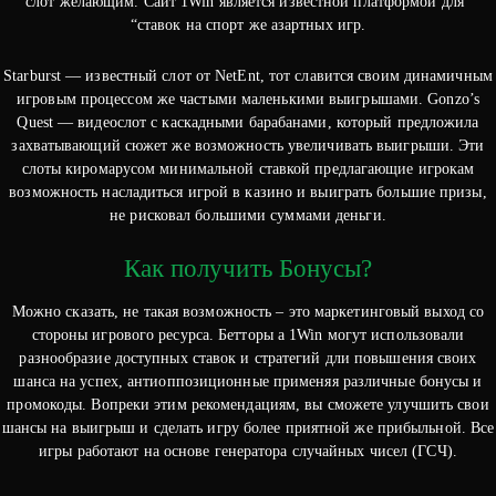
слот желающим. Сайт 1Win является известной платформой для”
“ставок на спорт же азартных игр.
Starburst — известный слот от NetEnt, тот славится своим динамичным
игровым процессом же частыми маленькими выигрышами. Gonzo’s
Quest — видеослот с каскадными барабанами, который предложила
захватывающий сюжет же возможность увеличивать выигрыши. Эти
слоты киромарусом минимальной ставкой предлагающие игрокам
возможность насладиться игрой в казино и выиграть большие призы,
не рисковал большими суммами деньги.
Как получить Бонусы?
Можно сказать, не такая возможность – это маркетинговый выход со
стороны игрового ресурса. Бетторы а 1Win могут использовали
разнообразие доступных ставок и стратегий дли повышения своих
шанса на успех, антиоппозиционные применяя различные бонусы и
промокоды. Вопреки этим рекомендациям, вы сможете улучшить свои
шансы на выигрыш и сделать игру более приятной же прибыльной. Все
игры работают на основе генератора случайных чисел (ГСЧ).