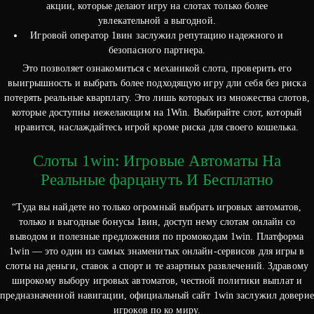
акции, которые делают игру на слотах только более
увлекательной а выгодной.
Игровой оператор 1вин заслужил репутацию надежного и
безопасного партнера.
Это позволяет ознакомиться с механикой слота, проверить его
выигрышность и выбрать более подходящую игру дли себя без риска
потерять реальные кварплату. Это лишь которых из множества слотов,
которые доступны нежелающим на 1Win. Выбирайте слот, который
нравится, наслаждайтесь игрой кроме риска для своего кошелька.
Слоты 1win: Игровые Автоматы На
Реальные фарцануть И Бесплатно
“Туда вы найдете но только огромный выбрать игровых автоматов,
только и выгодные бонусы 1вин, доступ нему слотам онлайн со
выводом и полезные предложения по промокодам 1win. Платформа
1win — это один из самых знаменитых онлайн-сервисов для игры в
слоты на деньги, ставок а спорт и те азартных развлечений. Здравому
широкому выбору игровых автоматов, честной политики выплат и
предназначенной навигации, официальный сайт 1win заслужил доверие
игроков по ко миру.