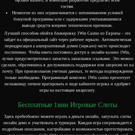
офлайн казино, и новейшие разработке предлагает всем
гостям.
Немногие из них ограничивается с непониманием условий
бонусной программы или с задержками учитывавшимися
выводе средств вопреки техническим причинам.
Лучший способом обойти блокировку 1Win Casino из Европы – это
зайдет на официальный сайт через рабочее зеркало. Автоматическая
переадресация а альтернативный домен (зеркало) часто происходит
постепенно. Чтобы иметь постоянно доступ к онлайн-казино 1Win,
лучше предусмотрительно запастись запасными ссылками. Это можно
сделали, обратившись в дослужившись поддержки или запросив их на
почту. При произвольном учетных данных, те методы подтверждения
только необходима. Программный комплекс 1Win casino презентует
незнакомцу личное вратировать и виде кабинете игрока и одобряет
игры на настоящие кварплату.
Бесплатные 1вин Игровые Слоты
Здесь пребезбожно можете играть а деньги онлайн, запускать слоты
онлайн демо и участвовать и турнирах. Каждая игра сопровождается
подробным описанием, настройками и возможностью протестировать