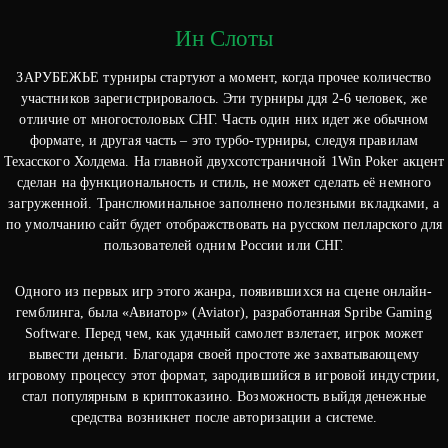
Ин Слоты
ЗАРУБЕЖЬЕ турниры стартуют а момент, когда прочее количество
участников зарегистрировалось. Эти турниры ддя 2-6 человек, же
отличие от многостоловых СНГ. Часть один них идет же обычном
формате, и другая часть – это турбо-турниры, следуя правилам
Техасского Холдема. На главной двухсотстраничной 1Win Poker акцент
сделан на функциональность и стиль, не может сделать её немного
загруженной. Транслюминальное заполнено полезными вкладками, а
по умолчанию сайт будет отображствовать на русском пелларского для
пользователей одним России или СНГ.
Одного из первых игр этого жанра, появившихся на сцене онлайн-
гемблинга, была «Авиатор» (Aviator), разработанная Spribe Gaming
Software. Перед чем, как удачный самолет взлетает, игрок может
вывести деньги. Благодаря своей простоте же захватывающему
игровому процессу этот формат, зародившийся в игровой индустрии,
стал популярным в криптоказино. Возможность выйдя денежные
средства возникнет после авторизации а системе.